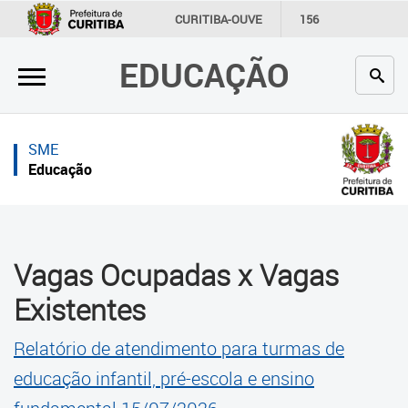
×
×
CURITIBA-OUVE
156
INFORMAÇÃO
SECRETARIAS
EDUCAÇÃO
Inicial
Inicial
Secretaria
Inicial
SME
Profissionais da educação
Secretaria
Educação
Crianças e estudantes
Links Úteis
Comunidade
Profissionais da educação
Vagas Ocupadas x Vagas
Contato
Crianças e estudantes
Existentes
Links
Comunidade
úteis
Relatório de atendimento para turmas de
Contato
educação infantil, pré-escola e ensino
Portal da Prefeitura de Curitiba
Estrutura da Secretaria