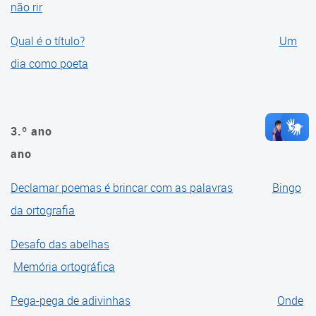
não rir
Geografia
História
Qual é o título?
Um
dia como poeta
Língua Estrangeira
Língua Portuguesa
3.º ano
8.º
Matemática
ano
Declamar poemas é brincar com as palavras
Bingo
da ortografia
Desafo das abelhas
Memória ortográfica
Pega-pega de adivinhas
Onde