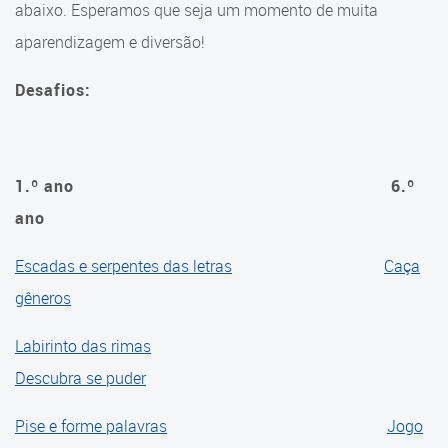
abaixo. Esperamos que seja um momento de muita
aparendizagem e diversão!
Cadernos Integrados do
Currículo
Desafios:
Cadernos por Componentes
Curriculares
Cadernos de Transição 2020-
1.º ano
6.º
2021
ano
Cadernos de Transição 2021-
Escadas e serpentes das letras
Caça
2022
gêneros
Cadernos de Recomposição
das Aprendizagens
Labirinto das rimas
Descubra se puder
Cadernos de Avaliações
Diagnósticas
Pise e forme palavras
Jogo