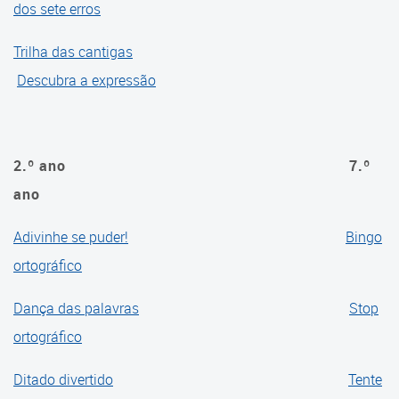
dos sete erros
Cadernos Videoaulas
Cadernos Portfólio
Trilha das cantigas
Descubra a expressão
Referenciais
Referencial de Alfabetização
2.º ano
7.º
AVALIA
ano
Prova Curitiba
Adivinhe se puder!
Bingo
Arte
ortográfico
Ciências
Dança das palavras
Stop
Educação Física
ortográfico
Ensino Religioso
Ditado divertido
Tente