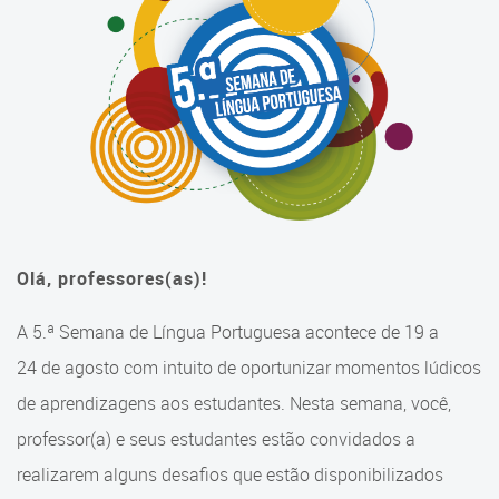
Cadastramento Escolar
Currículo do Ensino
Cadastro Online
Fundamental
Portal ICS Instituto Curitiba de
Equipe
Saúde
Histórico do Currículo
Portal Aprendere
Materiais Pedagógicos
Portal do Servidor
Propostas on-line
Olá, professores(as)!
Seminário Currículo 2019
A 5.ª Semana de Língua Portuguesa acontece de 19 a
24 de agosto com intuito de oportunizar momentos lúdicos
Seminário Currículo 2023
de aprendizagens aos estudantes. Nesta semana, você,
Jogo de Percurso - Curitiba:
professor(a) e seus estudantes estão convidados a
Caminhos que educam
realizarem alguns desafios que estão disponibilizados
Cadernos Pedagógicos