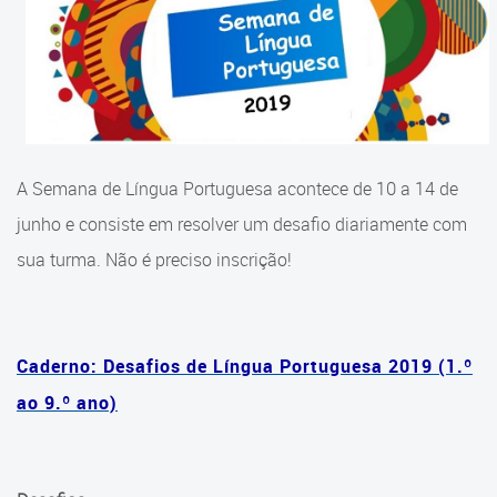
Cadastramento Escolar
Currículo do Ensino
Cadastro Online
Fundamental
Portal ICS Instituto Curitiba de
Equipe
Saúde
Histórico do Currículo
A Semana de Língua Portuguesa acontece de 10 a 14 de
Portal Aprendere
Materiais Pedagógicos
junho e consiste em resolver um desafio diariamente com
Portal do Servidor
sua turma. Não é preciso inscrição!
Propostas on-line
Seminário Currículo 2019
Caderno: Desafios de Língua Portuguesa 2019 (1.º
Seminário Currículo 2023
ao 9.º ano)
Jogo de Percurso - Curitiba:
Caminhos que educam
Cadernos Pedagógicos