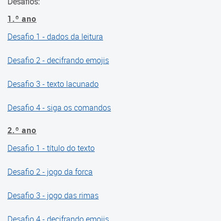
Desafios:
1.º ano
Cadernos Integrados do
Currículo
Desafio 1 - dados da leitura
Cadernos por Componentes
Desafio 2 - decifrando emojis
Curriculares
Desafio 3 - texto lacunado
Cadernos de Transição 2020-
2021
Desafio 4 - siga os comandos
Cadernos de Transição 2021-
2.º ano
2022
Desafio 1 - título do texto
Cadernos de Recomposição
das Aprendizagens
Desafio 2 - jogo da forca
Cadernos de Avaliações
Desafio 3 - jogo das rimas
Diagnósticas
Desafio 4 - decifrando emojis