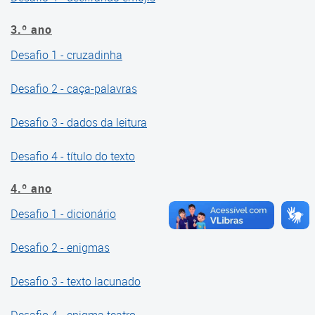
Cadernos Videoaulas
3.º ano
Cadernos Portfólio
Desafio 1 - cruzadinha
Referenciais
Desafio 2 - caça-palavras
Referencial de Alfabetização
Desafio 3 - dados da leitura
AVALIA
Desafio 4 - título do texto
Prova Curitiba
4.º ano
Arte
Desafio 1 - dicionário
Ciências
Desafio 2 - enigmas
Educação Física
Desafio 3 - texto lacunado
Ensino Religioso