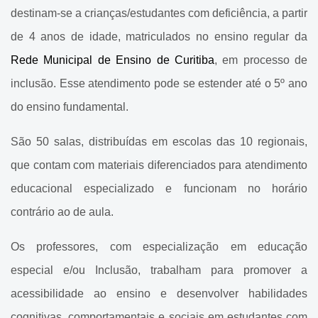
Cadastramento Escolar
Atendimento Educacional
destinam-se a crianças/estudantes com deficiência, a partir
Especial
de 4 anos de idade, matriculados no ensino regular da
Cadastro Online
Gerência de Inclusão
Rede Municipal de Ensino de Curitiba
, em processo de
Portal ICS Instituto Curitiba de
inclusão. Esse atendimento pode se estender até o 5º ano
Saúde
Gerência de Atendimento ao
do ensino fundamental.
Profissional de Apoio - GAPA
Portal Aprendere
Gerência de Ensino
São 50 salas, distribuídas em escolas das 10 regionais,
Portal do Servidor
Especializado
que contam com materiais diferenciados para atendimento
educacional especializado e funcionam no horário
Gerência de Ensino
Especializado
contrário ao de aula.
Classes Especiais
Os professores, com especialização em educação
especial e/ou Inclusão, trabalham para promover a
Escolas Especiais
acessibilidade ao ensino e desenvolver habilidades
Atendimento Pedagógico
cognitivas, comportamentais e sociais em estudantes com