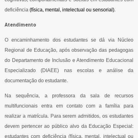
Domiciliar
deficiência
(física, mental, intelectual ou sensorial)
.
Programa de Escolarização
Hospitalar
Atendimento
Gerência de Atendimento
O encaminhamento dos estudantes se dá via Núcleo
Educacional Especializado
Regional de Educação, após observação das pedagogas
Gerência de Atendimento
do Departamento de Inclusão e Atendimento Educacional
Educacional Especializado
Especializado (DIAEE) nas escolas e análise da
CMAEEs
documentação do estudante.
Sala de Recursos
Na sequência, a professora da sala de recursos
Multifuncionais
multifuncionais entra em contato com a família para
Sala de Recursos de
realizar a matrícula. Para serem admitidos, os estudantes
Aprendizagem
devem pertencer ao público alvo da Educação Especial:
Diretrizes da Inclusão e da
estudantes com deficiência (física, mental, intelectual ou