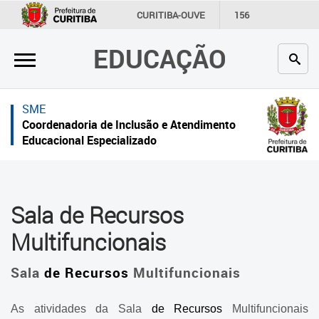
×
×
CURITIBA-OUVE
156
INFORMAÇÃO
SECRETARIAS
EDUCAÇÃO
Inicial
Inicial
Secretaria
Inicial
SME
Profissionais da educação
Secretaria
Coordenadoria de Inclusão e Atendimento
Educacional Especializado
Crianças e estudantes
Links Úteis
Comunidade
Profissionais da educação
Sala de Recursos
Contato
Crianças e estudantes
Multifuncionais
Links
Comunidade
úteis
Sala
de Recursos
Multifuncionais
Contato
Portal da Prefeitura de Curitiba
As atividades da Sala
de Recursos
Multifuncionais
Coordenadoria de Inclusão e