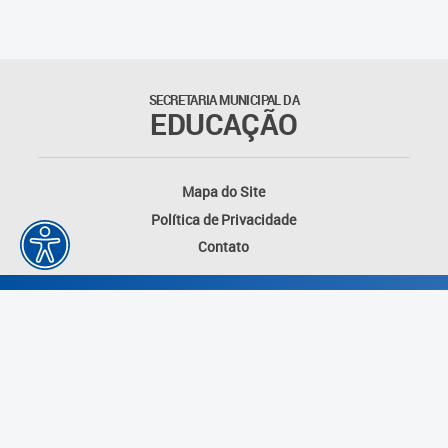
Anos anteriores
Legislação
SECRETARIA MUNICIPAL DA
EDUCAÇÃO
Portarias
Regimento Interno
Mapa do Site
Política de Privacidade
Plano Municipal
Contato
Avaliação e monitoramento
do PME
Equipe técnica
Relatórios
Plano Municipal de
Desenvolvido por: Instituto das Cidades