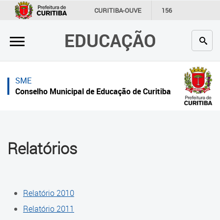
×
×
CURITIBA-OUVE
156
INFORMAÇÃO
SECRETARIAS
EDUCAÇÃO
Inicial
Inicial
Secretaria
Inicial
SME
Profissionais da educação
Secretaria
Conselho Municipal de Educação de Curitiba
Crianças e estudantes
Links Úteis
Comunidade
Profissionais da educação
Relatórios
Contato
Crianças e estudantes
Links
Comunidade
úteis
Relatório 2010
Contato
Portal da Prefeitura de Curitiba
Relatório 2011
Histórico