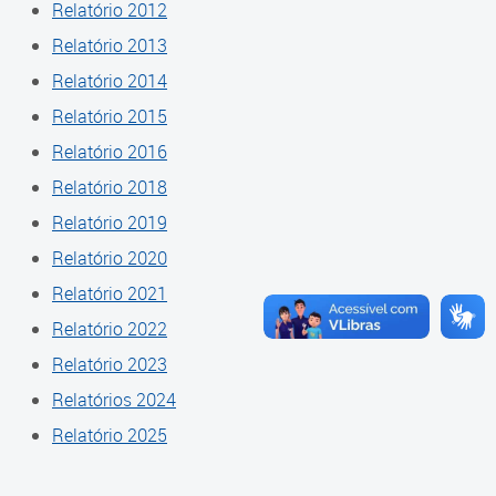
Relatório 2012
Cadastramento Escolar
Composição
Relatório 2013
Cadastro Online
Relatório 2014
Diretoria
Portal ICS Instituto Curitiba de
Relatório 2015
Saúde
Conselheiros
Relatório 2016
Relatório 2018
Portal Aprendere
Câmaras
Relatório 2019
Portal do Servidor
Comissões
Relatório 2020
Grupos de Trabalho
Relatório 2021
Relatório 2022
Representações Externas
Relatório 2023
Equipe Interna
Relatórios 2024
Relatório 2025
Calendário
Reuniões do Conselho Pleno