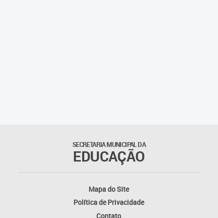
Agenda
Atas
Legislação
Atos do Conselho
Deliberações
Recomendações
SECRETARIA MUNICIPAL DA
Indicações
EDUCAÇÃO
Pareceres
Mapa do Site
Proposições
Política de Privacidade
Contato
Portarias