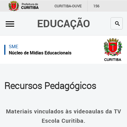
×
×
CURITIBA-OUVE
156
INFORMAÇÃO
SECRETARIAS
EDUCAÇÃO
Inicial
Inicial
Secretaria
Inicial
SME
Profissionais da educação
Secretaria
Núcleo de Mídias Educacionais
Crianças e estudantes
Links Úteis
Comunidade
Profissionais da educação
Recursos Pedagógicos
Contato
Crianças e estudantes
Links
Comunidade
úteis
Materiais vinculados às videoaulas da TV
Contato
Portal da Prefeitura de Curitiba
Escola Curitiba.
Núcleo de Mídias Educacionais