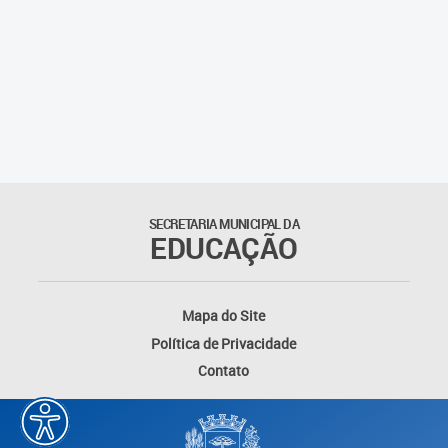
Cadernos Integrados do
Currículo
Cadernos por Componentes
Curriculares
Cadernos de Transição 2020-
2021
SECRETARIA MUNICIPAL DA
EDUCAÇÃO
Cadernos de Transição 2021-
2022
Mapa do Site
Cadernos de Recomposição
das Aprendizagens
Política de Privacidade
Contato
Cadernos de Avaliações
Diagnósticas