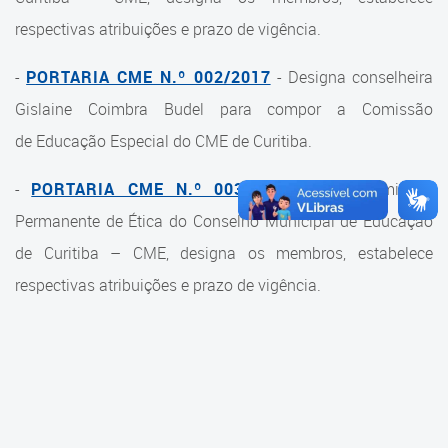
Cadastramento Escolar
respectivas atribuições e prazo de vigência.
Composição
Cadastro Online
-
PORTARIA CME N.º 002/2017
- Designa conselheira
Diretoria
Portal ICS Instituto Curitiba de
Gislaine Coimbra Budel para compor a Comissão
Saúde
Conselheiros
de Educação Especial do CME de Curitiba.
Portal Aprendere
Câmaras
-
PORTARIA CME N.º 003/2017
-
Cria Comissão
Portal do Servidor
Comissões
Permanente de Ética do Conselho Municipal de Educação
de Curitiba – CME, designa os membros, estabelece
Grupos de Trabalho
respectivas atribuições e prazo de vigência.
Representações Externas
Equipe Interna
Calendário
Reuniões do Conselho Pleno