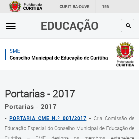
×
×
CURITIBA-OUVE
156
INFORMAÇÃO
SECRETARIAS
EDUCAÇÃO
Inicial
Inicial
Secretaria
Inicial
SME
Profissionais da educação
Secretaria
Conselho Municipal de Educação de Curitiba
Crianças e estudantes
Links Úteis
Comunidade
Profissionais da educação
Portarias - 2017
Contato
Crianças e estudantes
Portarias - 2017
Links
Comunidade
úteis
-
PORTARIA CME N.º 001/2017
-
Cria Comissão de
Contato
Educação Especial do Conselho Municipal de Educação de
Portal da Prefeitura de Curitiba
Histórico
Curitiba – CME, designa os membros, estabelece