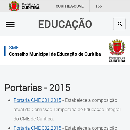
×
×
CURITIBA-OUVE
156
INFORMAÇÃO
SECRETARIAS
EDUCAÇÃO
Inicial
Inicial
Secretaria
Inicial
SME
Profissionais da educação
Secretaria
Conselho Municipal de Educação de Curitiba
Crianças e estudantes
Links Úteis
Comunidade
Profissionais da educação
Portarias - 2015
Contato
Crianças e estudantes
Portaria CME 001.2015
- Estabelece a composição
Links
Comunidade
úteis
atual da Comissão Temporária de Educação Integral
Contato
do CME de Curitiba.
Portal da Prefeitura de Curitiba
Portaria CME 002.2015
- Estabelece a composição
Histórico