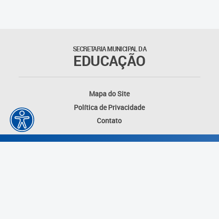
Agenda
Atas
SECRETARIA MUNICIPAL DA
EDUCAÇÃO
Legislação
Atos do Conselho
Mapa do Site
Política de Privacidade
Deliberações
Contato
Recomendações
Indicações
Pareceres
Proposições
Desenvolvido por: Instituto das Cidades
Portarias