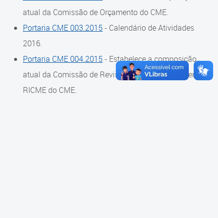
Cadastramento Escolar
atual da Comissão de Orçamento do CME.
Composição
Portaria CME 003.2015
- Calendário de Atividades
Cadastro Online
Diretoria
2016.
Portal ICS Instituto Curitiba de
Portaria CME 004.2015
- Estabelece a composição
Saúde
Conselheiros
atual da Comissão de Revisão do Regimento Interno -
Portal Aprendere
Câmaras
RICME do CME.
Portal do Servidor
Comissões
Grupos de Trabalho
Representações Externas
Equipe Interna
Calendário
Reuniões do Conselho Pleno