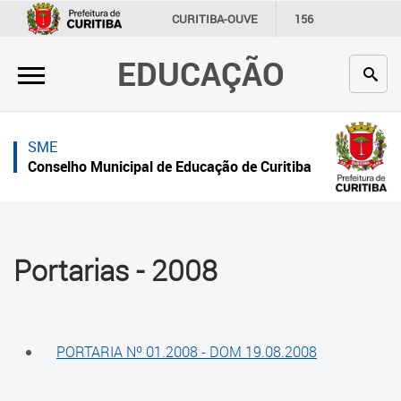
×
×
CURITIBA-OUVE
156
INFORMAÇÃO
SECRETARIAS
EDUCAÇÃO
Inicial
Inicial
Secretaria
Inicial
SME
Profissionais da educação
Secretaria
Conselho Municipal de Educação de Curitiba
Crianças e estudantes
Links Úteis
Comunidade
Profissionais da educação
Portarias - 2008
Contato
Crianças e estudantes
Links
Comunidade
úteis
PORTARIA Nº 01.2008 - DOM 19.08.2008
Contato
Portal da Prefeitura de Curitiba
Histórico