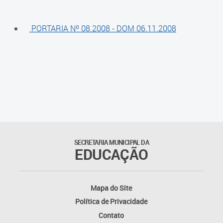
Agenda
PORTARIA Nº 08.2008 - DOM 06.11.2008
Atas
Legislação
Atos do Conselho
Deliberações
Recomendações
SECRETARIA MUNICIPAL DA
EDUCAÇÃO
Indicações
Pareceres
Mapa do Site
Proposições
Política de Privacidade
Contato
Portarias