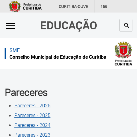
×
×
CURITIBA-OUVE
156
INFORMAÇÃO
SECRETARIAS
EDUCAÇÃO
Inicial
Inicial
Secretaria
Inicial
SME
Profissionais da educação
Secretaria
Conselho Municipal de Educação de Curitiba
Crianças e estudantes
Links Úteis
Comunidade
Profissionais da educação
Pareceres
Contato
Crianças e estudantes
Pareceres - 2026
Links
Comunidade
úteis
Pareceres - 2025
Contato
Pareceres - 2024
Portal da Prefeitura de Curitiba
Pareceres - 2023
Histórico