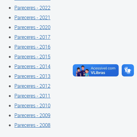
Cadastramento Escolar
Pareceres - 2022
Composição
Pareceres - 2021
Cadastro Online
Diretoria
Pareceres - 2020
Portal ICS Instituto Curitiba de
Pareceres - 2017
Saúde
Conselheiros
Pareceres - 2016
Portal Aprendere
Câmaras
Pareceres - 2015
Portal do Servidor
Pareceres - 2014
Comissões
Pareceres - 2013
Grupos de Trabalho
Pareceres - 2012
Representações Externas
Pareceres - 2011
Pareceres - 2010
Equipe Interna
Pareceres - 2009
Calendário
Pareceres - 2008
Reuniões do Conselho Pleno