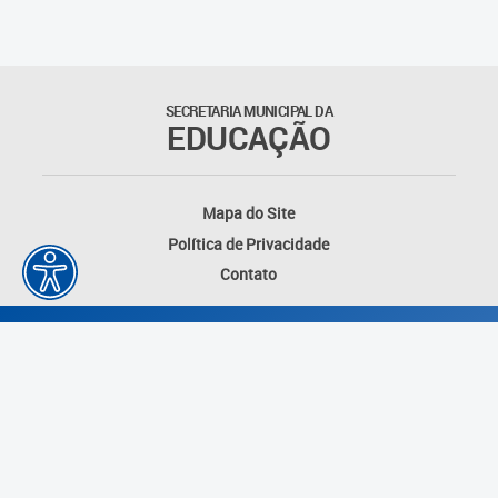
Agenda
Atas
SECRETARIA MUNICIPAL DA
EDUCAÇÃO
Legislação
Atos do Conselho
Mapa do Site
Política de Privacidade
Deliberações
Contato
Recomendações
Indicações
Pareceres
Proposições
Desenvolvido por: Instituto das Cidades
Portarias