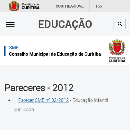
×
×
CURITIBA-OUVE
156
INFORMAÇÃO
SECRETARIAS
EDUCAÇÃO
Inicial
Inicial
Secretaria
Inicial
SME
Profissionais da educação
Secretaria
Conselho Municipal de Educação de Curitiba
Crianças e estudantes
Links Úteis
Comunidade
Profissionais da educação
Pareceres - 2012
Contato
Crianças e estudantes
Parecer CME nº 02/2012
- Educação Infantil
Links
Comunidade
úteis
publicado.
Contato
Portal da Prefeitura de Curitiba
Histórico