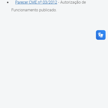
Parecer CME nº 03/2012
- Autorização de
Cadastramento Escolar
Composição
Funcionamento publicado.
Cadastro Online
Diretoria
Portal ICS Instituto Curitiba de
Saúde
Conselheiros
Portal Aprendere
Câmaras
Portal do Servidor
Comissões
Grupos de Trabalho
Representações Externas
Equipe Interna
Calendário
Reuniões do Conselho Pleno