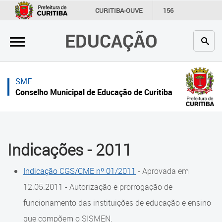
×
×
CURITIBA-OUVE
156
INFORMAÇÃO
SECRETARIAS
EDUCAÇÃO
Inicial
Inicial
Secretaria
Inicial
SME
Profissionais da educação
Secretaria
Conselho Municipal de Educação de Curitiba
Crianças e estudantes
Links Úteis
Comunidade
Profissionais da educação
Indicações - 2011
Contato
Crianças e estudantes
Indicação CGS/CME nº 01/2011
- Aprovada em
Links
Comunidade
úteis
12.05.2011 - Autorização e prorrogação de
Contato
funcionamento das instituições de educação e ensino
Portal da Prefeitura de Curitiba
que compõem o SISMEN.
Histórico