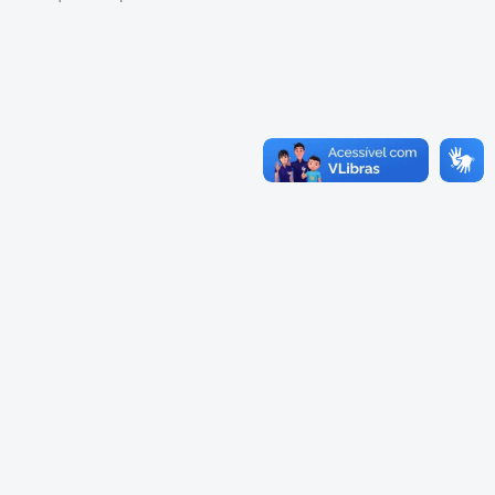
Cadastramento Escolar
Composição
Cadastro Online
Diretoria
Portal ICS Instituto Curitiba de
Saúde
Conselheiros
Portal Aprendere
Câmaras
Portal do Servidor
Comissões
Grupos de Trabalho
Representações Externas
Equipe Interna
Calendário
Reuniões do Conselho Pleno