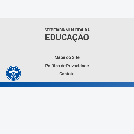
Agenda
Atas
SECRETARIA MUNICIPAL DA
EDUCAÇÃO
Legislação
Atos do Conselho
Mapa do Site
Política de Privacidade
Deliberações
Contato
Recomendações
Indicações
Pareceres
Proposições
Desenvolvido por: Instituto das Cidades
Portarias