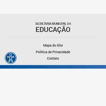
Agenda
Atas
SECRETARIA MUNICIPAL DA
EDUCAÇÃO
Legislação
Atos do Conselho
Mapa do Site
Política de Privacidade
Deliberações
Contato
Recomendações
Indicações
Pareceres
Proposições
Desenvolvido por: Instituto das Cidades
Portarias