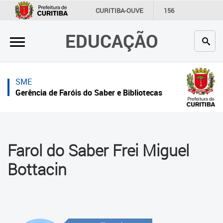
×
×
CURITIBA-OUVE
156
INFORMAÇÃO
SECRETARIAS
EDUCAÇÃO
Inicial
Inicial
Secretaria
Inicial
SME
Profissionais da educação
Secretaria
Gerência de Faróis do Saber e Bibliotecas
Crianças e estudantes
Links Úteis
Comunidade
Profissionais da educação
Farol do Saber Frei Miguel
Contato
Crianças e estudantes
Bottacin
Links
Comunidade
úteis
Contato
Portal da Prefeitura de Curitiba
O que é