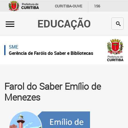
×
×
CURITIBA-OUVE
156
INFORMAÇÃO
SECRETARIAS
EDUCAÇÃO
Inicial
Inicial
Secretaria
Inicial
SME
Profissionais da educação
Secretaria
Gerência de Faróis do Saber e Bibliotecas
Crianças e estudantes
Links Úteis
Comunidade
Profissionais da educação
Farol do Saber Emílio de
Contato
Crianças e estudantes
Menezes
Links
Comunidade
úteis
Contato
Portal da Prefeitura de Curitiba
O que é