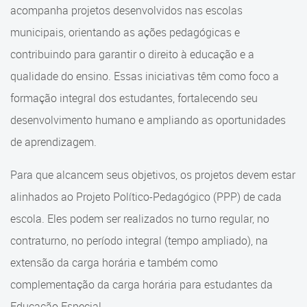
Cadastramento Escolar
acompanha projetos desenvolvidos nas escolas
Equipe
municipais, orientando as ações pedagógicas e
Cadastro Online
contribuindo para garantir o direito à educação e a
Projetos Educacionais
Portal ICS Instituto Curitiba de
qualidade do ensino. Essas iniciativas têm como foco a
Saúde
Comunidade Escola
formação integral dos estudantes, fortalecendo seu
Portal Aprendere
Educação Permanente
desenvolvimento humano e ampliando as oportunidades
de aprendizagem.
Portal do Servidor
Eixos
Para que alcancem seus objetivos, os projetos devem estar
Arte e Cultura
alinhados ao Projeto Político-Pedagógico (PPP) de cada
Direitos Humanos e
escola. Eles podem ser realizados no turno regular, no
Cidadania
contraturno, no período integral (tempo ampliado), na
Esporte e Lazer
extensão da carga horária e também como
complementação da carga horária para estudantes da
Parcerias
Educação Especial.