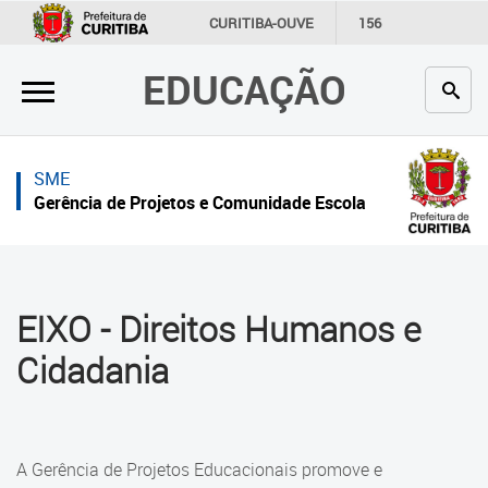
×
×
CURITIBA-OUVE
156
INFORMAÇÃO
SECRETARIAS
EDUCAÇÃO
Inicial
Inicial
Secretaria
Inicial
SME
Profissionais da educação
Secretaria
Gerência de Projetos e Comunidade Escola
Crianças e estudantes
Links Úteis
Comunidade
Profissionais da educação
EIXO - Direitos Humanos e
Contato
Crianças e estudantes
Cidadania
Links
Comunidade
úteis
Contato
Portal da Prefeitura de Curitiba
A Gerência de Projetos Educacionais promove e
Sobre a Gerência