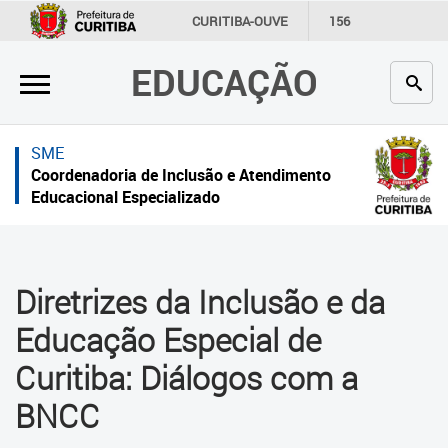
×
×
CURITIBA-OUVE
156
INFORMAÇÃO
SECRETARIAS
EDUCAÇÃO
Inicial
Inicial
Secretaria
Inicial
SME
Profissionais da educação
Secretaria
Coordenadoria de Inclusão e Atendimento
Educacional Especializado
Crianças e estudantes
Links Úteis
Comunidade
Profissionais da educação
Diretrizes da Inclusão e da
Contato
Crianças e estudantes
Educação Especial de
Links
Comunidade
Curitiba: Diálogos com a
úteis
Contato
BNCC
Portal da Prefeitura de Curitiba
Coordenadoria de Inclusão e