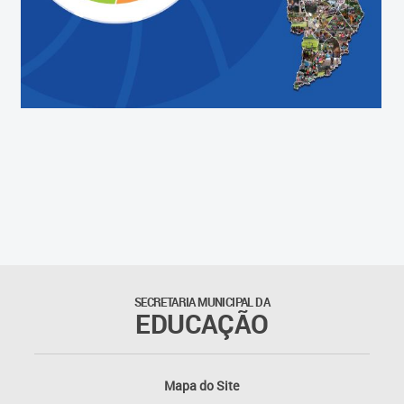
Domiciliar
Programa de Escolarização
Hospitalar
Gerência de Atendimento
Educacional Especializado
Gerência de Atendimento
Educacional Especializado
CMAEEs
Sala de Recursos
Multifuncionais
SECRETARIA MUNICIPAL DA
EDUCAÇÃO
Sala de Recursos de
Aprendizagem
Mapa do Site
Diretrizes da Inclusão e da