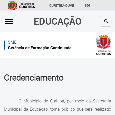
×
×
CURITIBA-OUVE
156
INFORMAÇÃO
SECRETARIAS
EDUCAÇÃO
Inicial
Inicial
Secretaria
Inicial
SME
Profissionais da educação
Secretaria
Gerência de Formação Continuada
Crianças e estudantes
Links Úteis
Comunidade
Profissionais da educação
Credenciamento
Contato
Crianças e estudantes
Links
Comunidade
úteis
O Município de Curitiba, por meio da Secretaria
Contato
Portal da Prefeitura de Curitiba
Municipal da Educação, torna público que será realizado
Gerência de Formação