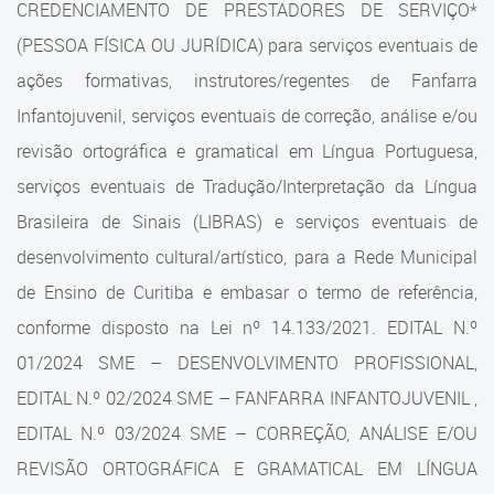
CREDENCIAMENTO DE PRESTADORES DE SERVIÇO*
Cadastramento Escolar
Continuada
(PESSOA FÍSICA OU JURÍDICA)
para serviços eventuais de
Cadastro Online
Equipe
ações formativas, instrutores/regentes de Fanfarra
Portal ICS Instituto Curitiba de
Infantojuvenil, serviços eventuais de correção, análise e/ou
Aprendere
Saúde
revisão ortográfica e gramatical em Língua Portuguesa,
Orientações para a Elaboração
serviços eventuais de Tradução/Interpretação da Língua
Portal Aprendere
de Projetos de Formação
Brasileira de Sinais (LIBRAS) e serviços eventuais de
Portal do Servidor
Mentoria e Projetos Formativos
desenvolvimento cultural/artístico, para a Rede Municipal
de Ensino de Curitiba e embasar o termo de referência,
Estágios Curriculares
conforme disposto na Lei nº 14.133/2021. EDITAL N.º
Mestrado Profissional
01/2024 SME – DESENVOLVIMENTO PROFISSIONAL,
Polo UAB
EDITAL N.º 02/2024 SME – FANFARRA INFANTOJUVENIL ,
EDITAL N.º 03/2024 SME – CORREÇÃO, ANÁLISE E/OU
Credenciamento
REVISÃO ORTOGRÁFICA E GRAMATICAL EM LÍNGUA
Fale Conosco