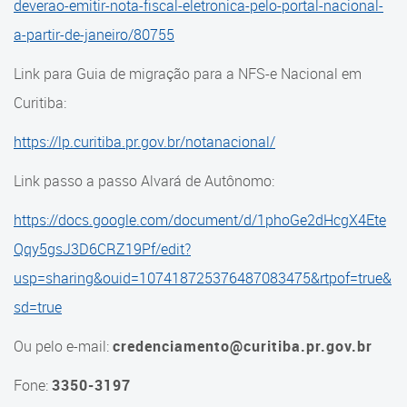
deverao-emitir-nota-fiscal-eletronica-pelo-portal-nacional-
a-partir-de-janeiro/80755
Link para Guia de migração para a NFS-e Nacional em
Curitiba:
https://lp.curitiba.pr.gov.br/notanacional/
Link passo a passo Alvará de Autônomo:
https://docs.google.com/document/d/1phoGe2dHcgX4Ete
Qqy5gsJ3D6CRZ19Pf/edit?
usp=sharing&ouid=107418725376487083475&rtpof=true&
sd=true
Ou pelo e-mail:
credenciamento@curitiba.pr.gov.br
Fone:
3350-3197