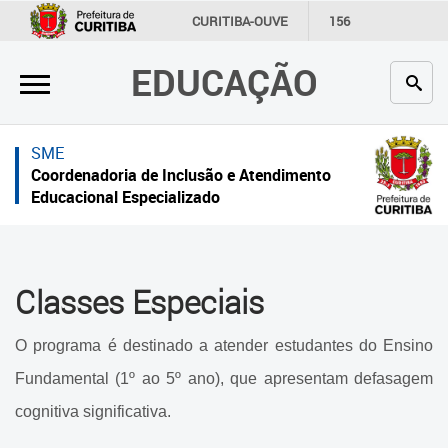
×
×
CURITIBA-OUVE
156
INFORMAÇÃO
SECRETARIAS
EDUCAÇÃO
Inicial
Inicial
Secretaria
Inicial
SME
Profissionais da educação
Secretaria
Coordenadoria de Inclusão e Atendimento
Educacional Especializado
Crianças e estudantes
Links Úteis
Comunidade
Profissionais da educação
Classes Especiais
Contato
Crianças e estudantes
O programa é destinado a atender estudantes do Ensino
Links
Comunidade
úteis
Fundamental (1º ao 5º ano), que apresentam defasagem
Contato
cognitiva significativa.
Portal da Prefeitura de Curitiba
Coordenadoria de Inclusão e