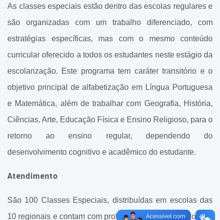
Cadastramento Escolar
As classes especiais estão dentro das escolas regulares e
Atendimento Educacional
Especial
são organizadas com um trabalho diferenciado, com
Cadastro Online
estratégias específicas, mas com o mesmo conteúdo
Gerência de Inclusão
Portal ICS Instituto Curitiba de
curricular oferecido a todos os estudantes neste estágio da
Saúde
Gerência de Atendimento ao
escolarização. Este programa tem caráter transitório e o
Profissional de Apoio - GAPA
Portal Aprendere
objetivo principal de alfabetização em Língua Portuguesa
Gerência de Ensino
e Matemática, além de trabalhar com Geografia, História,
Portal do Servidor
Especializado
Ciências, Arte, Educação Física e Ensino Religioso, para o
Gerência de Ensino
retorno ao ensino regular, dependendo do
Especializado
desenvolvimento cognitivo e acadêmico do estudante.
Classes Especiais
Atendimento
Escolas Especiais
São 100 Classes Especiais, distribuídas em escolas das
Atendimento Pedagógico
10 regionais e contam com professores especializados em