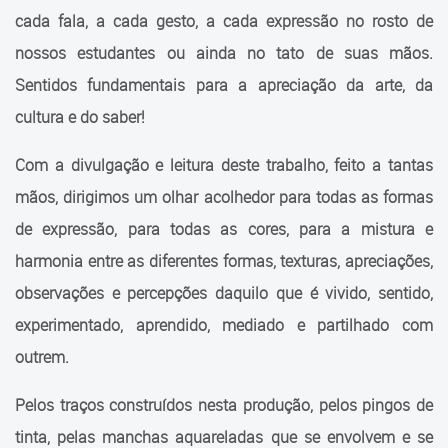
Transição
cada fala, a cada gesto, a cada expressão no rosto de
Diretrizes Curriculares para a
nossos estudantes ou ainda no tato de suas mãos.
Educação de Jovens e
Sentidos fundamentais para a apreciação da arte, da
Adultos
cultura e do saber!
Escrevivências da EJA
Com a divulgação e leitura deste trabalho, feito a tantas
Projetos
mãos, dirigimos um olhar acolhedor para todas as formas
de expressão, para todas as cores, para a mistura e
EntreLAÇOS & CONEXÕES
harmonia entre as diferentes formas, texturas, apreciações,
Semana da Consciência
observações e percepções daquilo que é vivido, sentido,
Negra
experimentado, aprendido, mediado e partilhado com
Exame de Equivalência
outrem.
Escolas
Pelos traços construídos nesta produção, pelos pingos de
Legislação
tinta, pelas manchas aquareladas que se envolvem e se