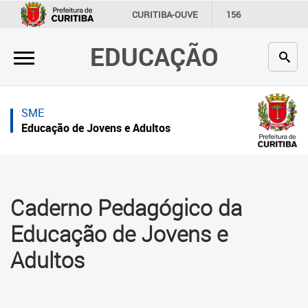
×
×
CURITIBA-OUVE
156
INFORMAÇÃO
SECRETARIAS
EDUCAÇÃO
Inicial
Inicial
Secretaria
Inicial
SME
Profissionais da educação
Secretaria
Educação de Jovens e Adultos
Crianças e estudantes
Links Úteis
Comunidade
Profissionais da educação
Caderno Pedagógico da
Contato
Crianças e estudantes
Educação de Jovens e
Links
Comunidade
Adultos
úteis
Contato
Portal da Prefeitura de Curitiba
Educação de Jovens e Adultos