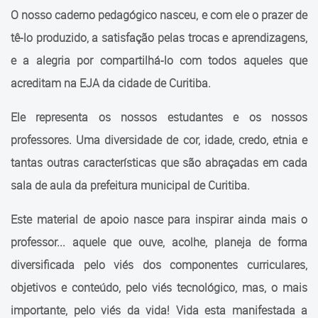
Cadastramento Escolar
O nosso caderno pedagógico nasceu, e com ele o prazer de
Equipe
tê-lo produzido, a satisfação pelas trocas e aprendizagens,
Cadastro Online
Curso de Língua Portuguesa
e a alegria por compartilhá-lo com todos aqueles que
Portal ICS Instituto Curitiba de
para Migrantes e Refugiados
acreditam na EJA da cidade de Curitiba.
Saúde
Curso de Língua Portuguesa
Ele representa os nossos estudantes e os nossos
Portal Aprendere
para Migrantes e Refugiados
professores. Uma diversidade de cor, idade, credo, etnia e
Portal do Servidor
Materiais Pedagógicos
tantas outras características que são abraçadas em cada
sala de aula da prefeitura municipal de Curitiba.
Materiais Pedagógicos
Este material de apoio nasce para inspirar ainda mais o
AlfaLetrar na EJA
professor... aquele que ouve, acolhe, planeja de forma
Caderno Pedagógico da EJA
diversificada pelo viés dos componentes curriculares,
Caderno Pedagógico de
objetivos e conteúdo, pelo viés tecnológico, mas, o mais
Unidade Curricular de
importante, pelo viés da vida! Vida esta manifestada a