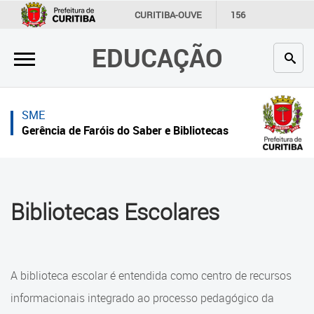
×
×
CURITIBA-OUVE
156
INFORMAÇÃO
SECRETARIAS
EDUCAÇÃO
Inicial
Inicial
Secretaria
Inicial
SME
Profissionais da educação
Secretaria
Gerência de Faróis do Saber e Bibliotecas
Crianças e estudantes
Links Úteis
Comunidade
Profissionais da educação
Bibliotecas Escolares
Contato
Crianças e estudantes
Links
Comunidade
úteis
A biblioteca escolar é entendida como centro de recursos
Contato
Portal da Prefeitura de Curitiba
informacionais integrado ao processo pedagógico da
O que é