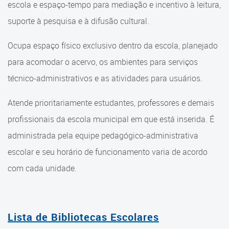
escola e espaço-tempo para mediação e incentivo à leitura,
Cadastramento Escolar
Faróis do Saber
suporte à pesquisa e à difusão cultural.
Cadastro Online
Faróis do Saber em Praças
Ocupa espaço físico exclusivo dentro da escola, planejado
Portal ICS Instituto Curitiba de
para acomodar o acervo, os ambientes para serviços
Saúde
Faróis do Saber em Escolas
técnico-administrativos e as atividades para usuários.
Portal Aprendere
Bibliotecas Escolares
Atende prioritariamente estudantes, professores e demais
Portal do Servidor
Bibliotecas Temáticas
profissionais da escola municipal em que está inserida. É
Biblioteca Especializada em
administrada pela equipe pedagógico-administrativa
Educação
escolar e seu horário de funcionamento varia de acordo
com cada unidade.
Biblioteca Municipal Darcy
Ribeiro
Consulta ao Acervo
Lista de Bibliotecas Escolares
Documentos