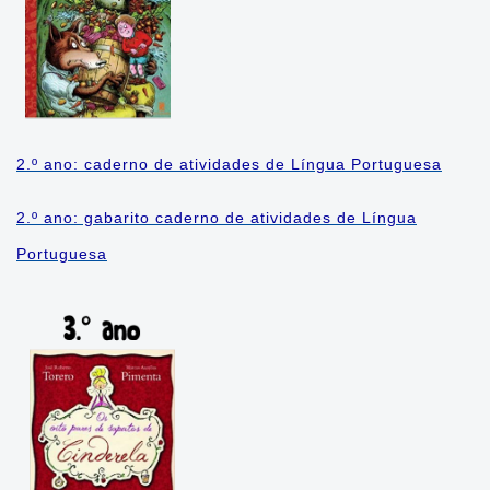
Cadernos Integrados do
Currículo
Cadernos por Componentes
Curriculares
2.º ano: caderno de atividades de Língua Portuguesa
Cadernos de Transição 2020-
2.º ano: gabarito caderno de atividades de Língua
2021
Portuguesa
Cadernos de Transição 2021-
2022
Cadernos de Recomposição
das Aprendizagens
Cadernos de Avaliações
Diagnósticas