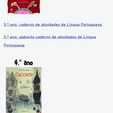
Cadernos Videoaulas
Cadernos Portfólio
3.º ano: caderno de atividades de Língua Portuguesa
Referenciais
Referencial de Alfabetização
3.º ano: gabarito caderno de atividades de Língua
Portuguesa
AVALIA
Prova Curitiba
Arte
Ciências
Educação Física
Ensino Religioso