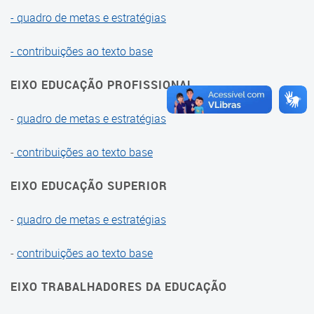
Educação
- quadro de metas e estratégias
Conferência Nacional
- contribuições ao texto base
2022
EIXO EDUCAÇÃO PROFISSIONAL
2014
-
quadro de metas e estratégias
2010
-
contribuições ao texto base
Conferência Municipal
EIXO EDUCAÇÃO SUPERIOR
2026
-
quadro de metas e estratégias
2023
-
contribuições ao texto base
2021
2015
EIXO TRABALHADORES DA EDUCAÇÃO