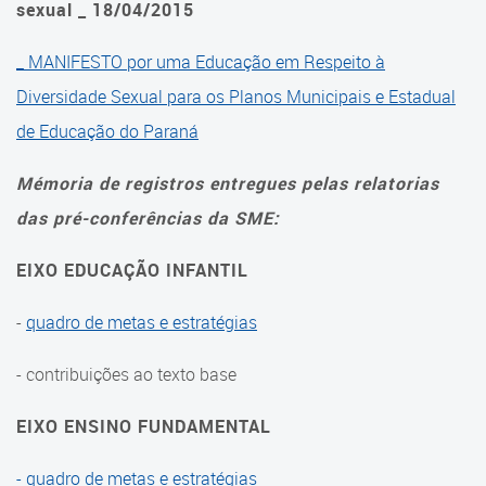
sexual _ 18/04/2015
Cadastramento Escolar
Histórico
_ MANIFESTO por uma Educação em Respeito à
Cadastro Online
Composição
Diversidade Sexual para os Planos Municipais e Estadual
Portal ICS Instituto Curitiba de
de Educação do Paraná
Saúde
Reuniões
Mémoria de registros entregues pelas relatorias
Portal Aprendere
Cronograma
das pré-conferências da SME:
Portal do Servidor
Reuniões Ordinárias
EIXO EDUCAÇÃO INFANTIL
Reuniões Extraordinárias
-
quadro de metas e estratégias
Atas
- contribuições ao texto base
2023
EIXO ENSINO FUNDAMENTAL
2022
- quadro de metas e estratégias
2021