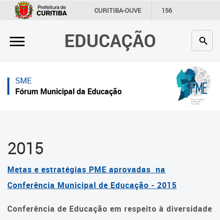
×
×
CURITIBA-OUVE
156
INFORMAÇÃO
SECRETARIAS
EDUCAÇÃO
Inicial
Inicial
Secretaria
Inicial
SME
Profissionais da educação
Secretaria
Fórum Municipal da Educação
Crianças e estudantes
Links Úteis
Comunidade
Profissionais da educação
2015
Contato
Crianças e estudantes
Metas e estratégias PME aprovadas na
Links
Comunidade
úteis
Conferência Municipal de Educação - 2015
Contato
Portal da Prefeitura de Curitiba
Conferência de Educação em respeito à diversidade
Fórum Municipal da Educação