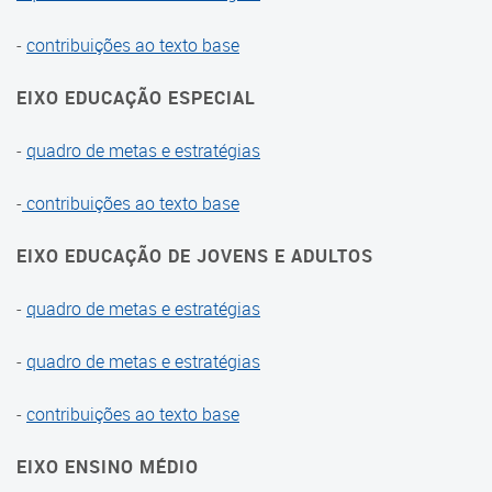
-
contribuições ao texto base
Anos anteriores
Legislação
EIXO EDUCAÇÃO ESPECIAL
Portarias
-
quadro de metas e estratégias
Regimento Interno
-
contribuições ao texto base
Plano Municipal
EIXO EDUCAÇÃO DE JOVENS E ADULTOS
Avaliação e monitoramento
-
quadro de metas e estratégias
do PME
-
quadro de metas e estratégias
Equipe técnica
-
contribuições ao texto base
Relatórios
EIXO ENSINO MÉDIO
Plano Municipal de