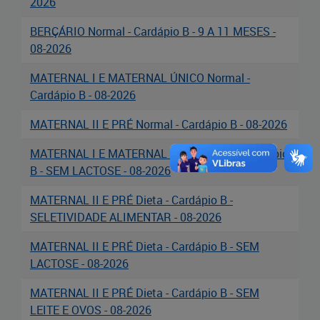
2026
Cadastramento Escolar
BERÇÁRIO Normal - Cardápio B - 9 A 11 MESES -
Cadastro Online
08-2026
Portal ICS Instituto Curitiba de
MATERNAL I E MATERNAL ÚNICO Normal -
Saúde
Cardápio B - 08-2026
Portal Aprendere
MATERNAL II E PRÉ Normal - Cardápio B - 08-2026
MATERNAL I E MATERNAL ÚNICO Dieta - Cardápio
Portal do Servidor
B - SEM LACTOSE - 08-2026
MATERNAL II E PRÉ Dieta - Cardápio B -
SELETIVIDADE ALIMENTAR - 08-2026
MATERNAL II E PRÉ Dieta - Cardápio B - SEM
LACTOSE - 08-2026
MATERNAL II E PRÉ Dieta - Cardápio B - SEM
LEITE E OVOS - 08-2026