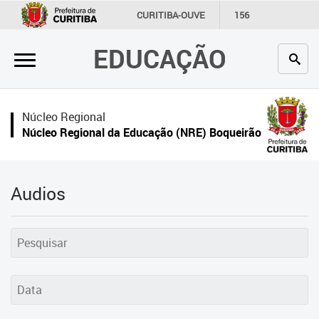
×
CURITIBA-OUVE
156
INFORMAÇÃO
SECRETARIAS
EDUCAÇÃO
Inicial
Secretaria
Núcleo Regional
Profissionais da educação
Núcleo Regional da Educação (NRE) Boqueirão
Crianças e estudantes
Comunidade
Audios
Contato
Links
úteis
Portal da Prefeitura de Curitiba